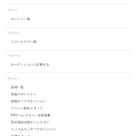
Talent
タレント一覧
Fanclub
ファンクラブ一覧
Audition
オーディションに応募する
Recruit
採用一覧
芸能マネージャー
芸能チーフマネージャー
イベント制作スタッフ
PRディレクター／企画提案
D2C商品企画ディレクター
インフルエンサーマネージャー