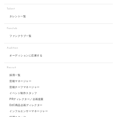
Talent
タレント一覧
Fanclub
ファンクラブ一覧
Audition
オーディションに応募する
Recruit
採用一覧
芸能マネージャー
芸能チーフマネージャー
イベント制作スタッフ
PRディレクター／企画提案
D2C商品企画ディレクター
インフルエンサーマネージャー