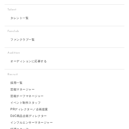
Talent
タレント一覧
Fanclub
ファンクラブ一覧
Audition
オーディションに応募する
Recruit
採用一覧
芸能マネージャー
芸能チーフマネージャー
イベント制作スタッフ
PRディレクター／企画提案
D2C商品企画ディレクター
インフルエンサーマネージャー