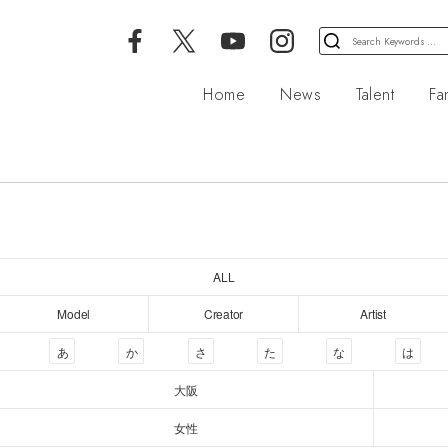
検
索
対
Home
News
Talent
Fa
象:
ALL
Model
Creator
Artist
あ
か
さ
た
な
は
大阪
女性