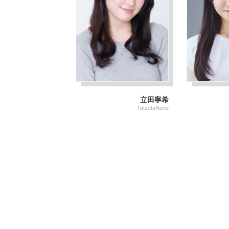
投
稿
立田寧希
ナ
TatsutaNene
ビ
ゲ
ー
シ
ョ
ン