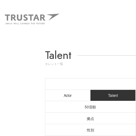
Talent
タレント一覧
Actor
Talent
50音順
拠点
性別