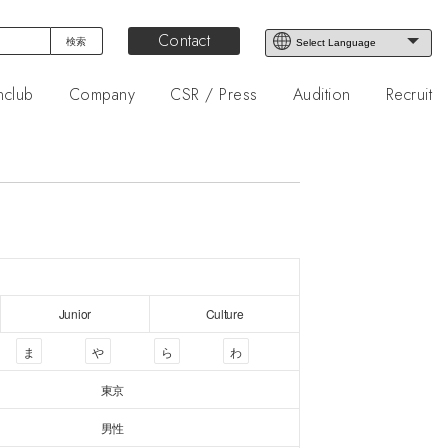
Contact
nclub
Company
CSR / Press
Audition
Recruit
Junior
Culture
ま
や
ら
わ
東京
男性