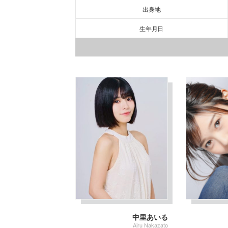
出身地
生年月日
中里あいる
Airu Nakazato