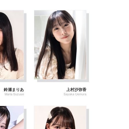
鈴瀬まりあ
上村沙弥香
Maria Suzuse
Sayaka Uemura