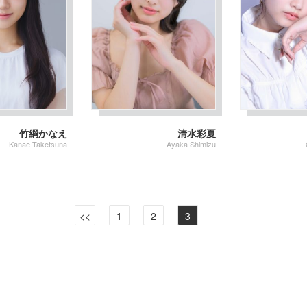
竹綱かなえ
清水彩夏
Kanae Taketsuna
Ayaka Shimizu
<<
1
2
3