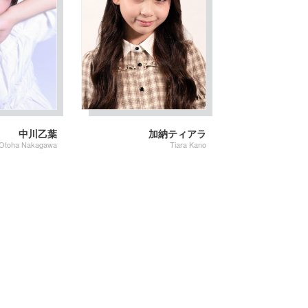
中川乙葉
加納ティアラ
Otoha Nakagawa
Tiara Kano