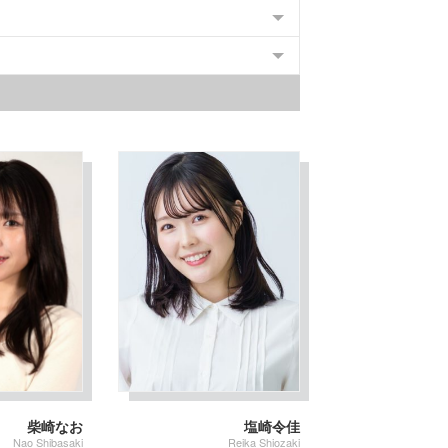
柴崎なお
塩崎令佳
Nao Shibasaki
Reika Shiozaki